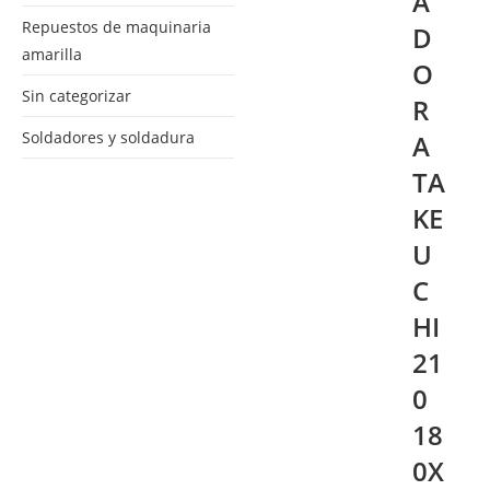
A
Repuestos de maquinaria
D
amarilla
O
Sin categorizar
R
Soldadores y soldadura
A
TA
KE
U
C
HI
21
0
18
0X