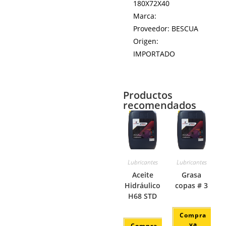
180X72X40
Marca:
Proveedor: BESCUA
Origen:
IMPORTADO
Productos
recomendados
Lubricantes
Lubricantes
Aceite
Grasa
Hidráulico
copas # 3
H68 STD
Compra
ya
Compra