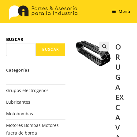
Menú
BUSCAR
O
BUSCAR
R
U
Categorías
G
A
Grupos electrógenos
EX
Lubricantes
C
Motobombas
A
Motores Bombas Motores
V
fuera de borda