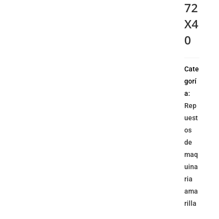
72
X4
0
Cate
gorí
a:
Rep
uest
os
de
maq
uina
ria
ama
rilla