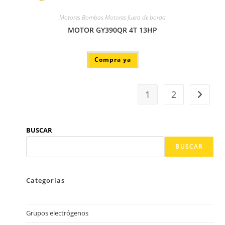
Motores Bombas Motores fuera de borda
MOTOR GY390QR 4T 13HP
Compra ya
1
2
BUSCAR
BUSCAR
Categorías
Grupos electrógenos