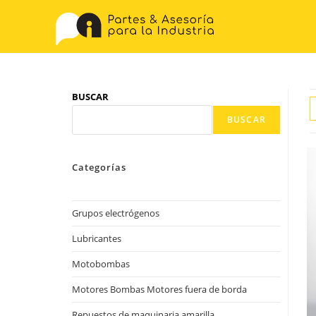
Saltar
al
contenido
BUSCAR
BUSCAR
Categorías
Grupos electrógenos
Lubricantes
Motobombas
Motores Bombas Motores fuera de borda
Repuestos de maquinaria amarilla