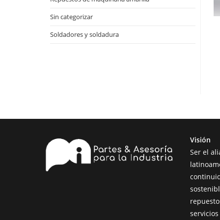
Sin categorizar
Soldadores y soldadura
Visión
Ser el al
latinoam
continui
sostenibl
repuesto
servicio