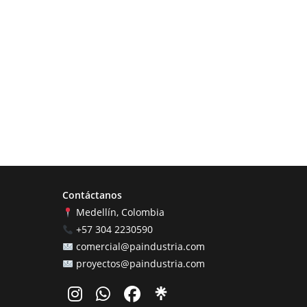
Contáctanos
Medellín, Colombia
+57 304 2230590
comercial@paindustria.com
proyectos@paindustria.com