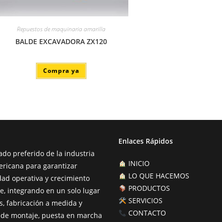
Repuestos de maquinaria amarilla
BALDE EXCAVADORA ZX120
Compra ya
Enlaces Rápidos
iado preferido de la industria
INICIO
ericana para garantizar
LO QUE HACEMOS
dad operativa y crecimiento
PRODUCTOS
e, integrando en un solo lugar
SERVICIOS
s, fabricación a medida y
CONTACTO
s de montaje, puesta en marcha