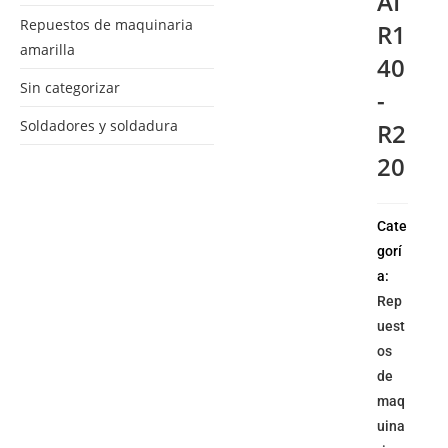
AI
Repuestos de maquinaria
R1
amarilla
40
Sin categorizar
-
Soldadores y soldadura
R2
20
Cate
gorí
a:
Rep
uest
os
de
maq
uina