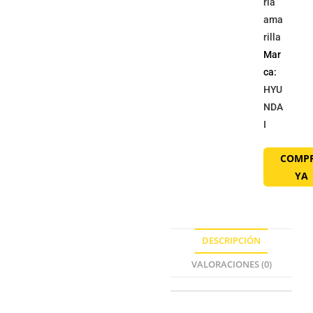
ria
ama
rilla
Mar
ca:
HYU
NDA
I
COMP
YA
DESCRIPCIÓN
VALORACIONES (0)