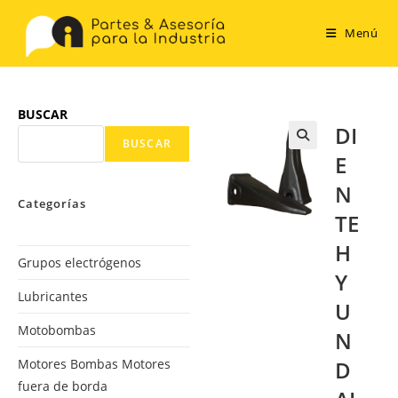
Menú
BUSCAR
DI
BUSCAR
E
N
Categorías
TE
H
Grupos electrógenos
Y
Lubricantes
U
Motobombas
N
Motores Bombas Motores
D
fuera de borda