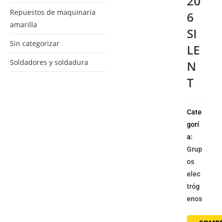
20
Repuestos de maquinaria
6
amarilla
SI
Sin categorizar
LE
Soldadores y soldadura
N
T
Cate
gorí
a:
Grup
os
elec
tróg
enos