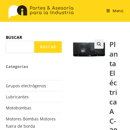
Menú
BUSCAR
Pl
BUSCAR
an
ta
Categorías
El
éc
Grupos electrógenos
tri
Lubricantes
ca
Motobombas
A
Motores Bombas Motores
C-
fuera de borda