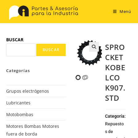
Menú
BUSCAR
SPRO
BUSCAR
CKET
KOBE
Categorías
LCO
K907.
Grupos electrógenos
STD
Lubricantes
Motobombas
Categoría:
Repuesto
Motores Bombas Motores
s de
fuera de borda