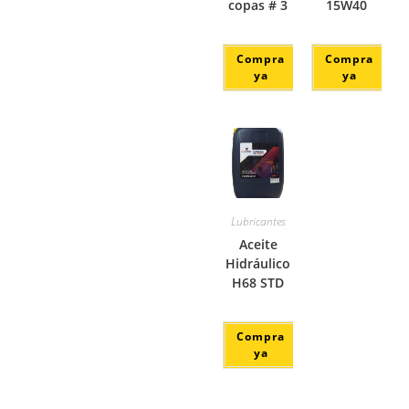
copas # 3
15W40
Compra
Compra
ya
ya
Lubricantes
Aceite
Hidráulico
H68 STD
Compra
ya